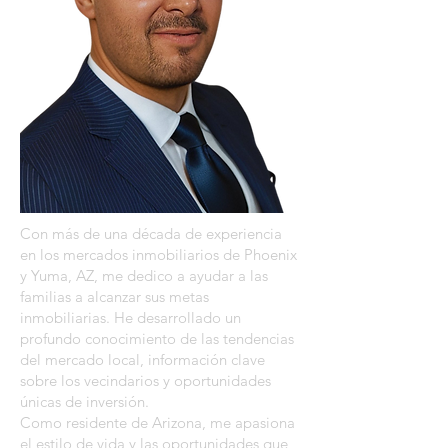
Con más de una década de experiencia
en los mercados inmobiliarios de Phoenix
y Yuma, AZ, me dedico a ayudar a las
familias a alcanzar sus metas
inmobiliarias. He desarrollado un
profundo conocimiento de las tendencias
del mercado local, información clave
sobre los vecindarios y oportunidades
únicas de inversión.
Como residente de Arizona, me apasiona
el estilo de vida y las oportunidades que