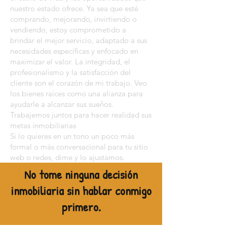
nuestro estado ofrece. Ya sea que esté
comprando, mejorando, invirtiendo o
vendiendo, estoy comprometido a
brindar el mejor servicio, adaptado a sus
necesidades específicas y enfocado en
maximizar el valor. La integridad, el
profesionalismo y la satisfacción del
cliente son el corazón de mi trabajo. Veo
los bienes raíces como una alianza para
ayudarle a alcanzar sus sueños.
Trabajemos juntos para hacer realidad sus
metas inmobiliarias
Si lo quieres en un tono un poco más
formal o más conversacional para tu sitio
web o redes, dime y lo ajustamos.
No tome ninguna decisión
inmobiliaria sin hablar conmigo
primero.